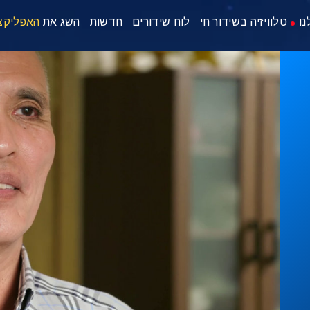
נו
טלוויזיה בשידור חי
לוח שידורים
חדשות
השג את
האפליקצ