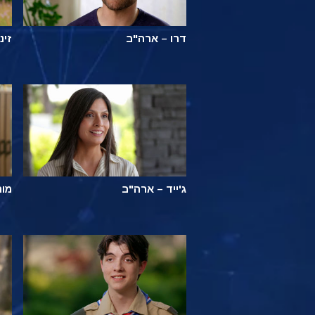
דרו – ארה"ב
זינ
ג'ייד – ארה"ב
מור