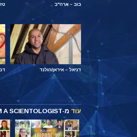
בוב – ארה"ב
טזו
דניאל – איראן/הולנד
דבי
עוד
מ-I AM A SCIENTOLOGIST