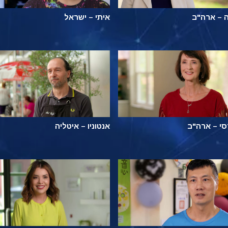
 – ארה"ב
איתי – ישראל
י – ארה"ב
אנטוניו – איטליה