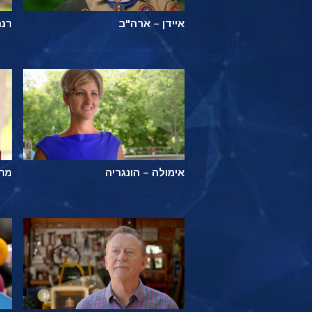
איידן – ארה"ב
רנה
אימולה – הונגריה
מרס