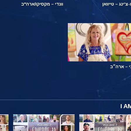
-צ'ינג – טייוואן
וונדי – מקסיקו/ארה"ב
 – ארה״ב