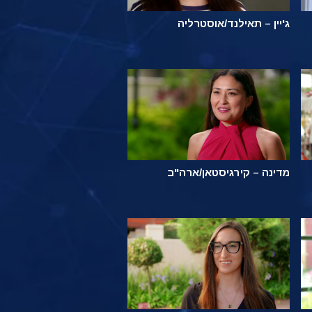
ג'יין – תאילנד/אוסטרליה
מדינה – קירגיסטאן/ארה"ב