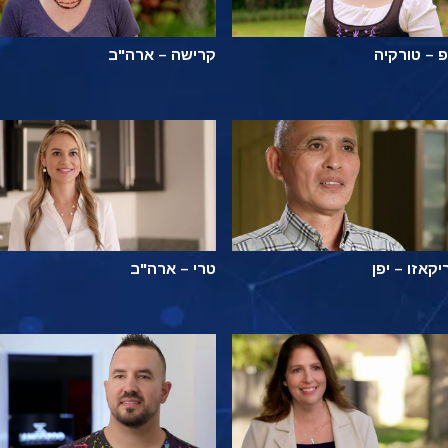
פ – טורקיה
קרישה – ארה"ב
יקאזו – יפן
טרי – ארה"ב