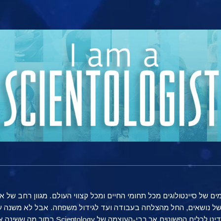
 של סיינטולוגים מכל תחומי החיים ומכל קצווי העולם. מגוון רחב של א
ב של נושאים, החל מהצלחה בעבודה ועד לגידול משפחה. אבל לא משנה ע
וצמה של Scientology בתור מה ששינה את חייהם והשפיע על הצלחתם.