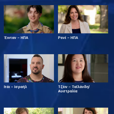
Έινταν – ΗΠΑ
Ρενέ – ΗΠΑ
Ιτάι – Ισραήλ
Τζέιν – Ταϊλάνδη/
Αυστραλία