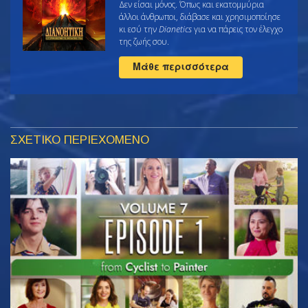
Δεν είσαι μόνος. Όπως και εκατομμύρια
άλλοι άνθρωποι, διάβασε και χρησιμοποίησε
κι εσύ την
Dianetics
για να πάρεις τον έλεγχο
της ζωής σου.
Μάθε περισσότερα
ΣΧΕΤΙΚΟ ΠΕΡΙΕΧΟΜΕΝΟ