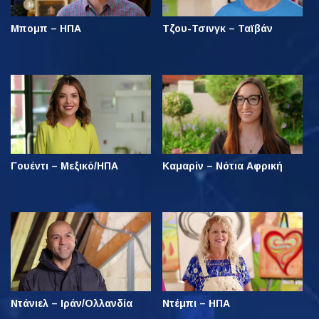
Μπομπ – ΗΠΑ
Τζου-Τσινγκ – Ταϊβάν
Γουέντι – Μεξικό/ΗΠΑ
Καμαρίν – Νότια Αφρική
Ντάνιελ – Ιράν/Ολλανδία
Ντέμπι – ΗΠΑ