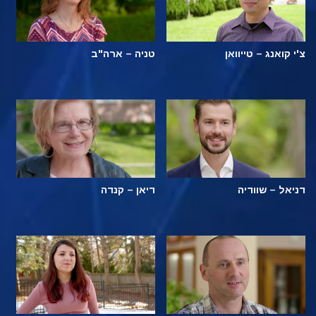
צ'י קואנג – טייוואן
טניה – ארה"ב
דניאל – שוודיה
דיאן – קנדה