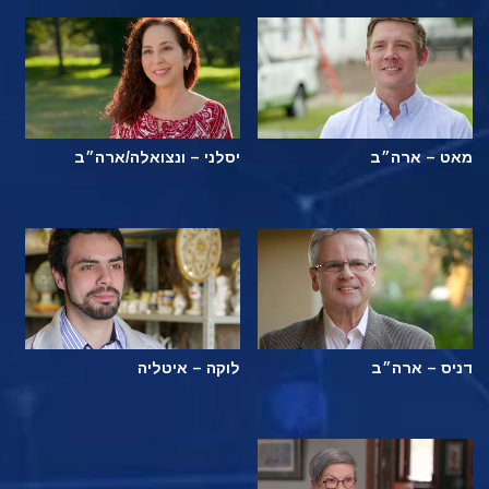
מאט – ארה״ב
יסלני – ונצואלה/ארה״ב
דניס – ארה״ב
לוקה – איטליה