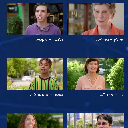
איילין – ניו-זילנד
ולנטין – מקסיקו
ג'ין – ארה״ב
מוסה – אוסטרליה