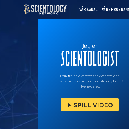
VÅR KANAL
VÅRE PROGRAM
Folk fra hele verden snakker om den
positive innvirkningen Scientology har på
livene deres.
SPILL VIDEO