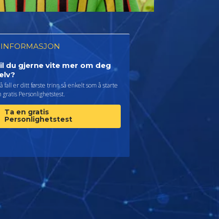
 INFORMASJON
il du gjerne vite mer om deg
elv?
så fall er ditt første trinn så enkelt som å starte
 gratis Personlighetstest.
Ta en gratis
Personlighetstest