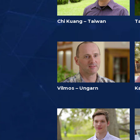
Chi Kuang – Taiwan
T
Vilmos – Ungarn
Ka