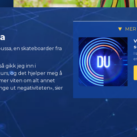
MER
ia
V
s
ussa, en skateboarder fra
I 
en
 gikk jeg inn i
urs, og det hjelper meg å
å mer viten om alt annet
enge ut negativiteten», sier