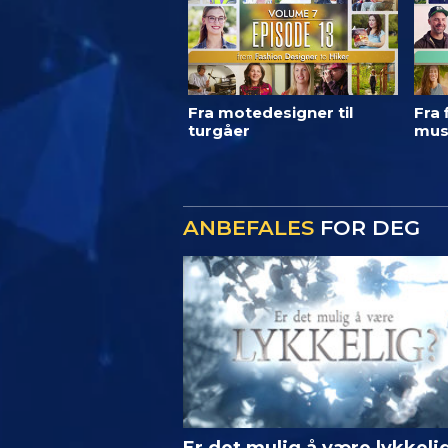
Fra motedesigner til
Fra 
turgåer
mus
ANBEFALES
FOR DEG
Er det mulig å være lykkeli