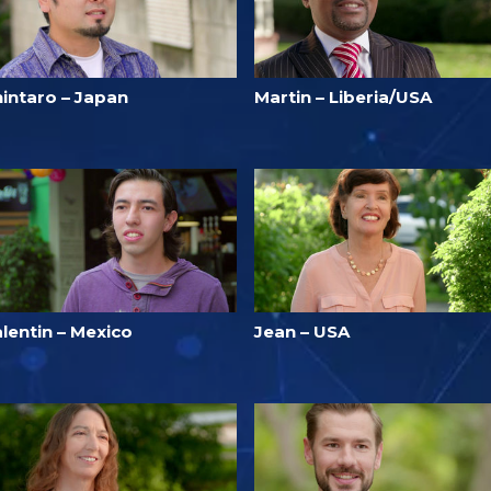
hintaro – Japan
Martin – Liberia/USA
lentin – Mexico
Jean – USA