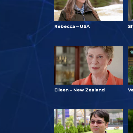
Rebecca – USA
S
Eileen – New Zealand
Va