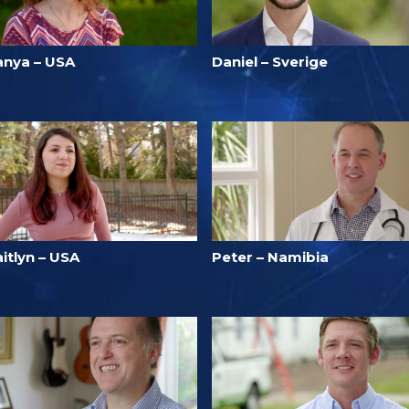
anya – USA
Daniel – Sverige
itlyn – USA
Peter – Namibia