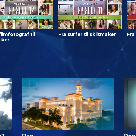
filmfotograf til
Fra surfer til skiltmaker
Fra 
iker
g?
Flag
Den