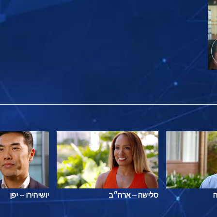
ה
סלישה – ארה״ב
יושיהירו – יפן