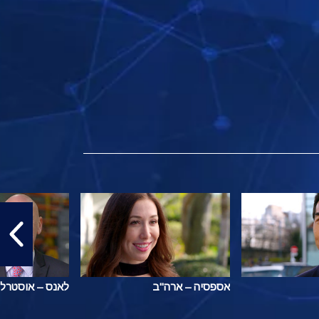
אספסיה – ארה"ב
לאנס – אוסטרלי