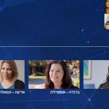
ברנדה – אוסטרליה
אריקה – ונצואלה