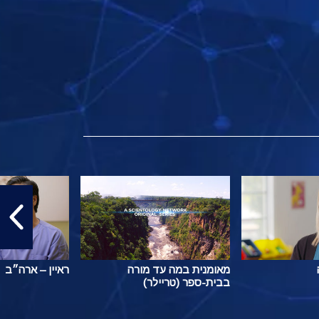
מאומנית במה עד מורה
ראיין – ארה״ב
בבית-ספר (טריילר)