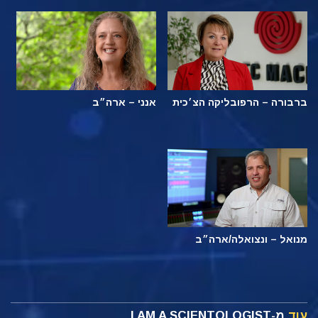
ברבורה – הרפובליקה הצ׳כית
אנני – ארה״ב
מנואל – ונצואלה/ארה״ב
עוד
מ-I AM A SCIENTOLOGIST