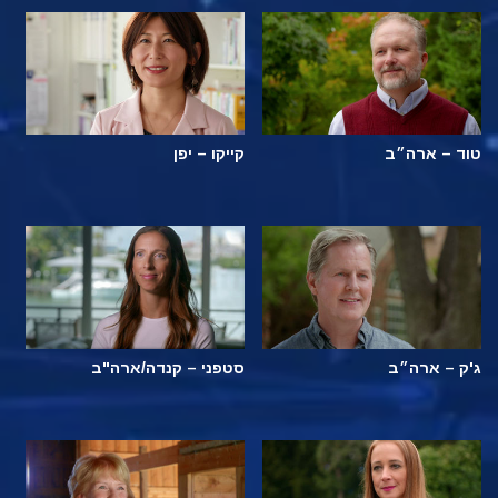
טוד – ארה״ב
קייקו – יפן
ג'ק – ארה״ב
סטפני – קנדה/ארה"ב