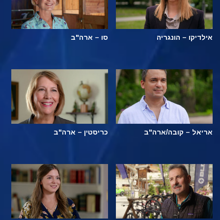
אילדיקו – הונגריה
סו – ארה"ב
אריאל – קובה/ארה"ב
כריסטין – ארה"ב