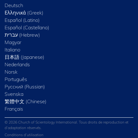
Deutsch
Ελληνικά (Greek)
Español (Latino)
Español (Castellano)
Magyar
Italiano
日本語 (Japanese)
Nederlands
Norsk
Português
Русский (Russian)
Svenska
繁體中文 (Chinese)
Français
© 2026 Church of Scientology International. Tous droits de reproduction et
d’adaptation réservés.
Conditions d’utilisation