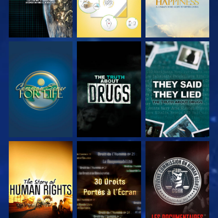
REGARDER
REGARDER
REGARDER
REGARDER
REGARDER
REGARDER