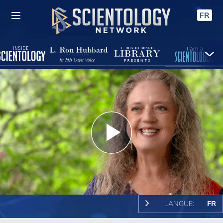
FR
Play
Video
LANGUE:
FR