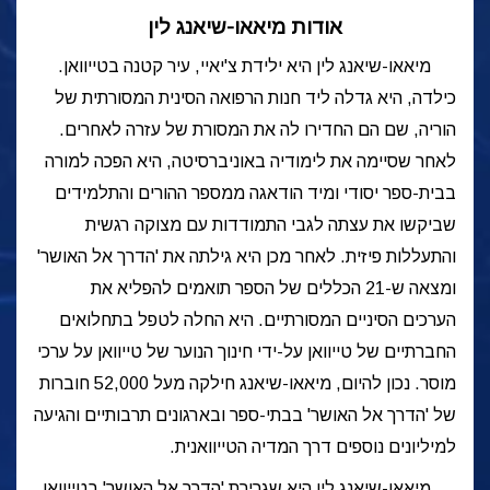
אודות מיאאו-שיאנג לין
מיאאו-שיאנג לין היא ילידת צ'יאיי, עיר קטנה בטייוואן.
כילדה, היא גדלה ליד חנות הרפואה הסינית המסורתית של
הוריה, שם הם החדירו לה את המסורת של עזרה לאחרים.
לאחר שסיימה את לימודיה באוניברסיטה, היא הפכה למורה
בבית-ספר יסודי ומיד הודאגה ממספר ההורים והתלמידים
שביקשו את עצתה לגבי התמודדות עם מצוקה רגשית
והתעללות פיזית. לאחר מכן היא גילתה
את 'הדרך אל האושר'
ומצאה ש-21 הכללים של הספר תואמים להפליא את
הערכים הסיניים המסורתיים. היא החלה לטפל בתחלואים
החברתיים של טייוואן על-ידי חינוך הנוער של טייוואן על ערכי
מוסר. נכון להיום, מיאאו-שיאנג חילקה מעל 52,000
חוברות
של 'הדרך אל האושר' בבתי-ספר ובארגונים תרבותיים והגיעה
למיליונים נוספים דרך המדיה הטייוואנית.
מיאאו-שיאנג לין היא שגרירת 'הדרך אל האושר' בטייוואן.