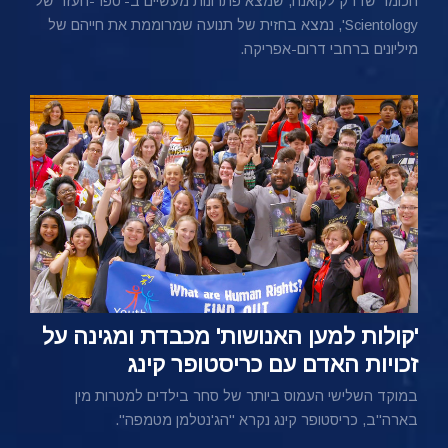
הכומר שדרק לקואנה, שמצא פתרונות מעשיים ב-'ספר-העזר של
Scientology', נמצא בחזית של תנועה שמרוממת את חייהם של
מיליונים ברחבי דרום-אפריקה.
'קולות למען האנושות' מכבדת ומגינה על
זכויות האדם עם כריסטופר קינג
במוקד השלישי העמוס ביותר של סחר בילדים למטרות מין
בארה"ב, כריסטופר קינג נקרא "הג'נטלמן מטמפה".