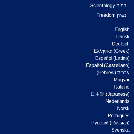
דת ה-Scientology
מגזין Freedom
English
Dansk
Deutsch
Ελληνικά (Greek)
Español (Latino)
Español (Castellano)
עברית (Hebrew)‏
Magyar
Italiano
日本語 (Japanese)
Nederlands
Norsk
Português
Русский (Russian)
Svenska