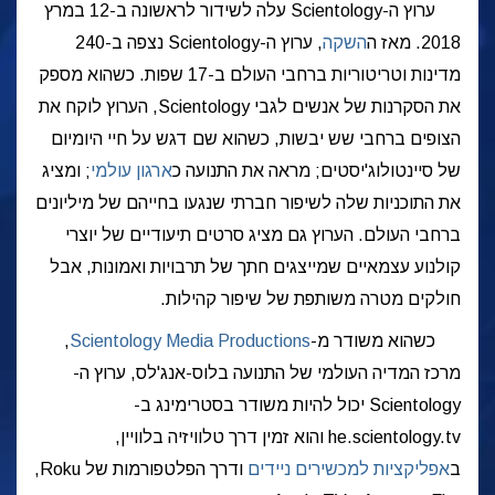
ערוץ ה-Scientology עלה לשידור לראשונה ב-12 במרץ
2018. מאז ה
השקה
, ערוץ ה-Scientology נצפה ב-240
מדינות וטריטוריות ברחבי העולם ב-17 שפות. כשהוא מספק
את הסקרנות של אנשים לגבי Scientology, הערוץ לוקח את
הצופים ברחבי שש יבשות, כשהוא שם דגש על חיי היומיום
של סיינטולוג'יסטים; מראה את התנועה כ
ארגון עולמי
; ומציג
את התוכניות שלה לשיפור חברתי שנגעו בחייהם של מיליונים
ברחבי העולם. הערוץ גם מציג סרטים תיעודיים של יוצרי
קולנוע עצמאיים שמייצגים חתך של תרבויות ואמונות, אבל
חולקים מטרה משותפת של שיפור קהילות.
כשהוא משודר
מ-
Scientology Media Productions
,
מרכז המדיה העולמי של התנועה בלוס-אנג'לס, ערוץ ה-
Scientology יכול להיות משודר בסטרימינג ב-
he.scientology.tv והוא זמין דרך טלוויזיה בלוויין,
ב
אפליקציות למכשירים ניידים
ודרך הפלטפורמות של Roku,‏