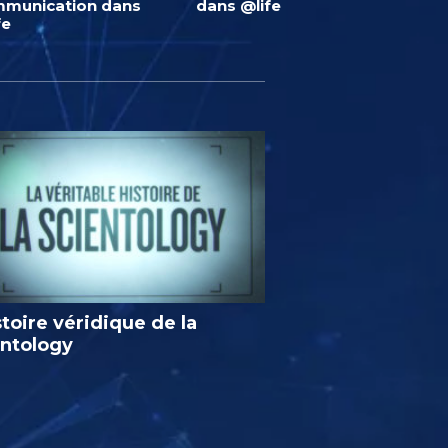
munication dans
dans @life
fe
stoire véridique de la
entology