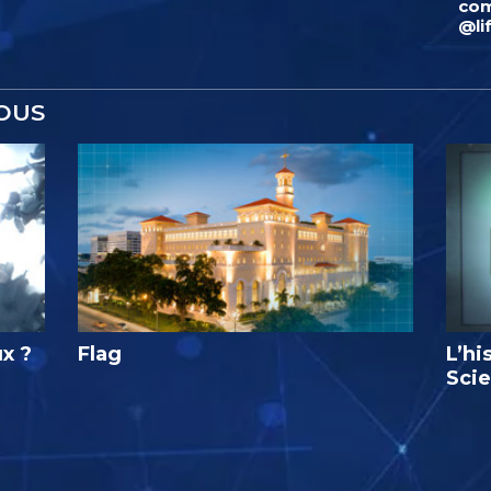
com
@li
OUS
ux ?
Flag
L’hi
Sci