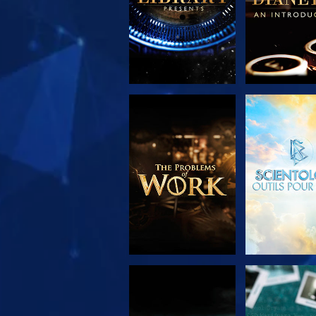
DÉCOUVRIR LES
REGARD
SÉRIES
REGARDER
REGARD