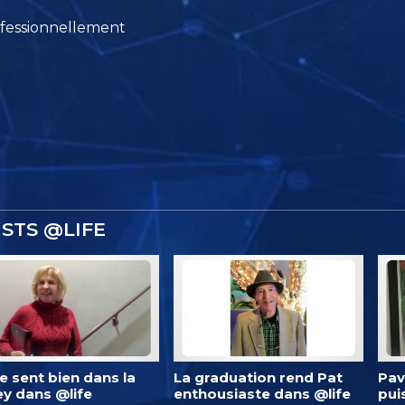
fessionnellement
STS @LIFE
 se sent bien dans la
La graduation rend Pat
Pav
ey dans @life
enthousiaste dans @life
pui