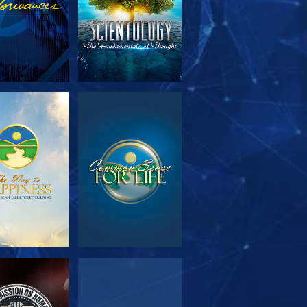
OUVRIR LES
REGARDER
SÉRIES
EGARDER
REGARDER