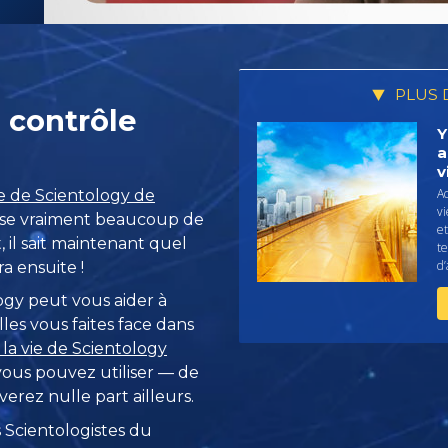
PLUS 
 contrôle
Y
a
v
A
se de Scientology de
vi
trise vraiment beaucoup de
e
 il sait maintenant quel
te
d’
ra ensuite !
gy peut vous aider à
les vous faites face dans
 la vie de Scientology
vous pouvez utiliser — de
erez nulle part ailleurs.
 Scientologistes du