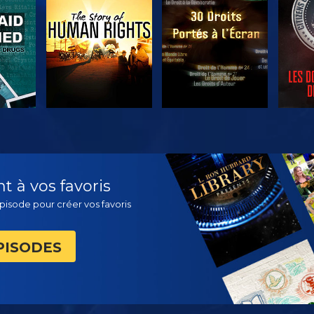
ER
REGARDER
REGARDER
DÉC
 à vos favoris
pisode pour créer vos favoris
PISODES