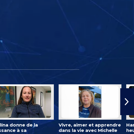
lína donne de la
Vivre, aimer et apprendre
Har
ssance à sa
dans la vie avec Michelle
heu