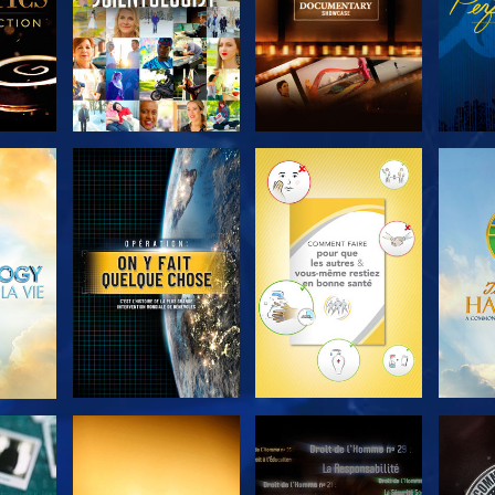
ER
DÉCOUVRIR LES
DÉCOUVRIR LES
DÉC
SÉRIES
SÉRIES
ER
REGARDER
REGARDER
R