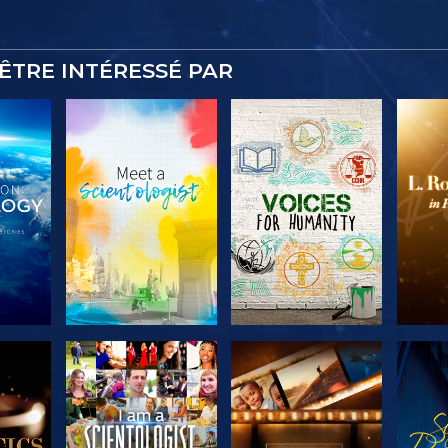
ÊTRE INTÉRESSÉ PAR
 LES
DÉCOUVRIR LES
DÉCOUVRIR LES
DÉC
S
SÉRIES
SÉRIES