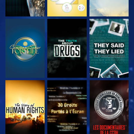
REGARDER
REGARDER
REGARDER
REGARDER
REGARDER
REGARDER