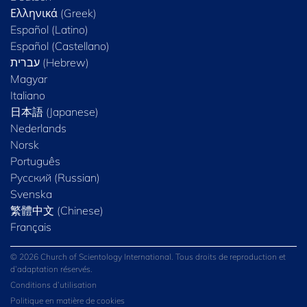
Ελληνικά (Greek)
Español (Latino)
Español (Castellano)
Magyar
Italiano
日本語 (Japanese)
Nederlands
Norsk
Português
Русский (Russian)
Svenska
繁體中文 (Chinese)
Français
© 2026 Church of Scientology International. Tous droits de reproduction et
d’adaptation réservés.
Conditions d’utilisation
Politique en matière de cookies