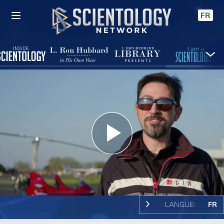
FR
Play
Video
LANGUE:
FR