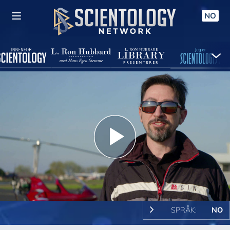
NO
Play
Video
SPRÅK:
NO