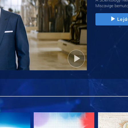
A Scientology Net
Miscavige bemuta
Lejá