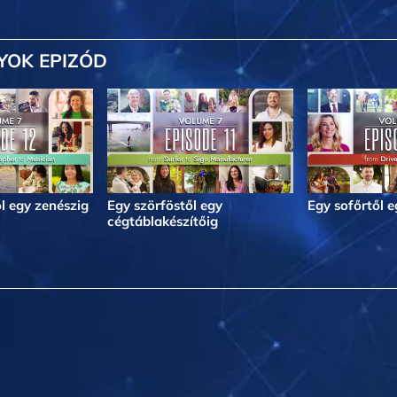
YOK EPIZÓD
l egy zenészig
Egy szörföstől egy
Egy sofőrtől 
cégtáblakészítőig