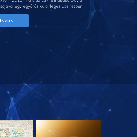
work 2018. március 12-i elindítása David
tójával egy egyórás különleges üzenetben.
tszás