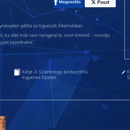
Megosztás
Poszt
gyrokopter-pilóta az Egyesült Államokban.
t. Az élet már nem hengerel le, mert érthető – mondja
yzet kezelésére.”
Kérje
A Scientology leírása
című
K
ingyenes füzetet
S