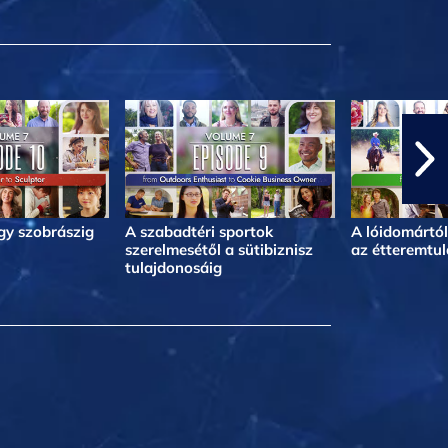
egy szobrászig
A szabadtéri sportok
A lóidomártól
szerelmesétől a sütibiznisz
az étteremtul
tulajdonosáig