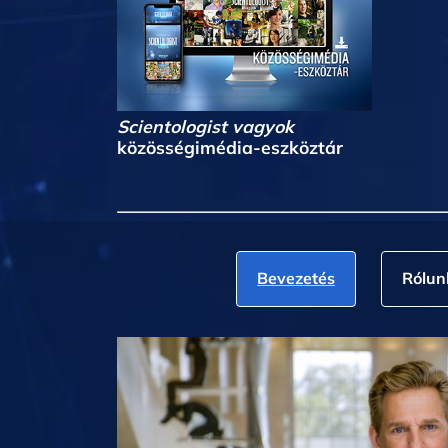
Scientologist vagyok
közösségimédia-eszköztár
Bevezetés
Rólun