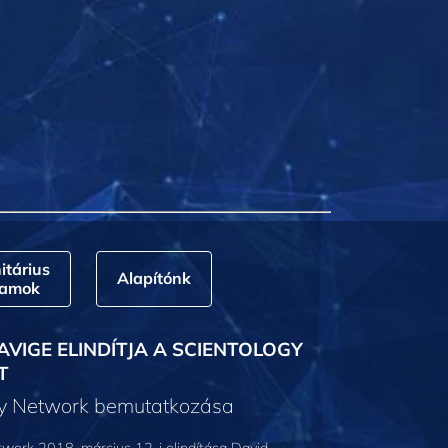
tárius
Alapítónk
ramok
AVIGE ELINDÍTJA A SCIENTOLOGY
T
gy Network bemutatkozása