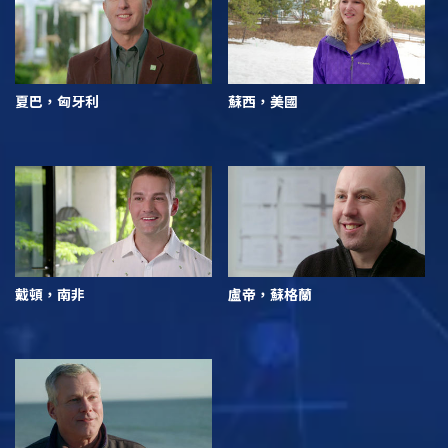
夏巴，匈牙利
蘇西，美國
戴頓，南非
盧帝，蘇格蘭