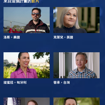
影片
來自這個計畫的
洛斯，美國
克萊兒，英國
提蜜菈，匈牙利
晉承，台灣