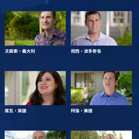
文森索，義大利
荷西，波多黎各
席瓦，英國
柯倫，美國