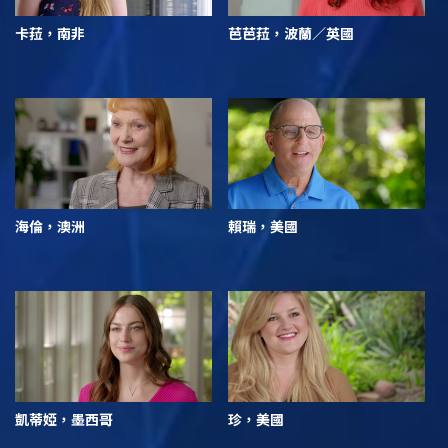
卡菈，南非
芭芭菈，波蘭／英國
海倫，澳洲
賴瑞，美國
凱蒂婭，墨西哥
珍，美國