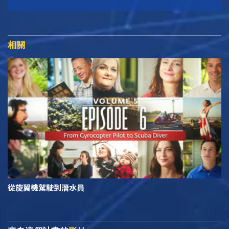
相關
從旋翼機駕駛到潛水員