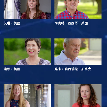
艾琳，美國
海克特，墨西哥／美國
瓊恩，美國
路卡，委內瑞拉／加拿大