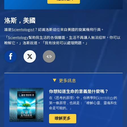
洛斯，美國
誰是
Scientologist
？認識洛斯這位來自美國的旋翼機飛行員。
「
Scientology
幫助我生活的各個層面，生活不再讓人無法招架，你可以
瞭解它，」洛斯說道。「我有技術可以處理問題。」
更多訊息
你想知道生命的意義是什麼嗎？
在《思考的原理》中，你將學到
Scientology
的
第一條原理，
也就是：「瞭解心靈、靈魂和生
命是可能的。」
瞭解更多