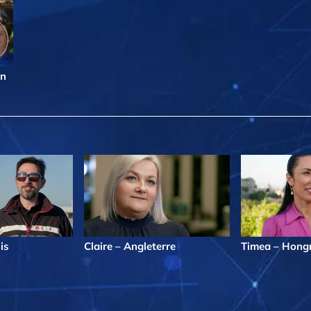
in
is
Claire – Angleterre
Timea – Hongr