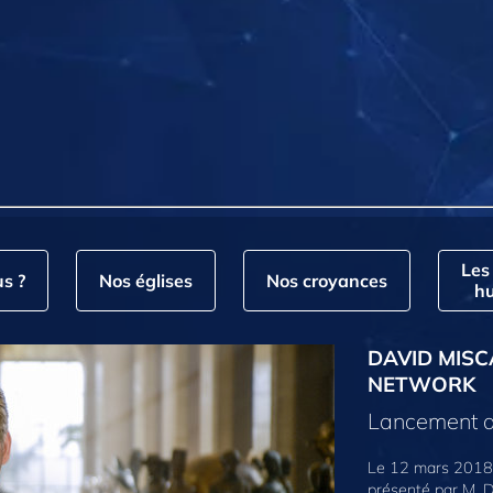
Les
s ?
Nos églises
Nos croyances
hu
DAVID MISC
NETWORK
Lancement d
Le 12 mars 2018,
présenté par M. D