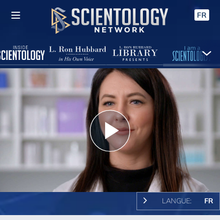
FR
Play
Video
LANGUE:
FR