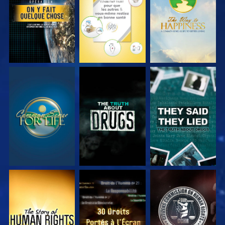
REGARDER
REGARDER
REGARDER
REGARDER
REGARDER
REGARDER