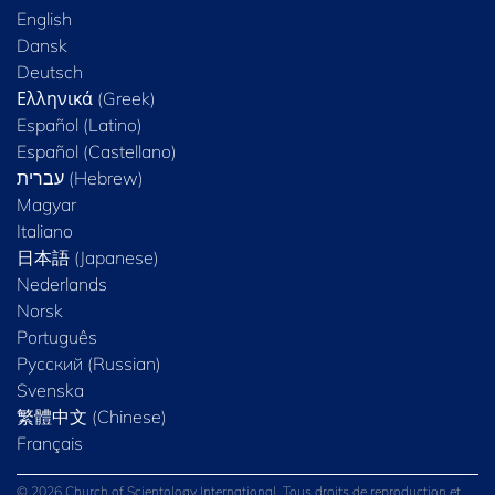
English
Dansk
Deutsch
Ελληνικά (Greek)
Español (Latino)
Español (Castellano)
Magyar
Italiano
日本語 (Japanese)
Nederlands
Norsk
Português
Русский (Russian)
Svenska
繁體中文 (Chinese)
Français
© 2026 Church of Scientology International. Tous droits de reproduction et