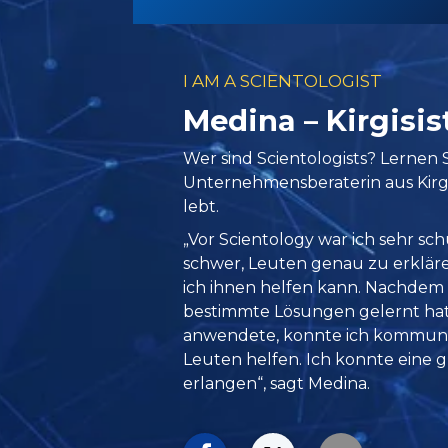
I AM A SCIENTOLOGIST
Medina – Kirgisi
Wer sind Scientologists? Lernen 
Unternehmensberaterin aus Kirgis
lebt.
„Vor Scientology war ich sehr schü
schwer, Leuten genau zu erkläre
ich ihnen helfen kann. Nachdem i
bestimmte Lösungen gelernt ha
anwendete, konnte ich kommuni
Leuten helfen. Ich konnte eine g
erlangen“, sagt Medina.