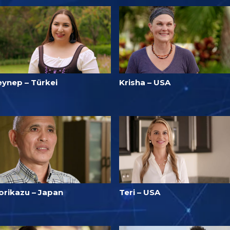
eynep – Türkei
Krisha – USA
orikazu – Japan
Teri – USA