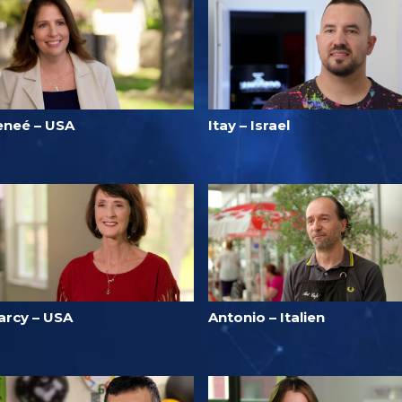
eneé – USA
Itay – Israel
arcy – USA
Antonio – Italien