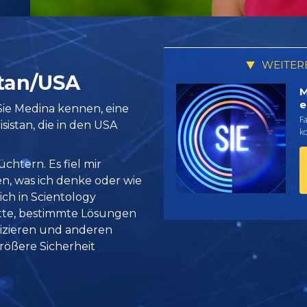
WEITER
stan/USA
M
e
Sie Medina kennen, eine
Fa
istan, die in den USA
ko
chtern. Es fiel mir
n, was ich denke oder wie
ch in Scientology
tte, bestimmte Lösungen
zieren und anderen
rößere Sicherheit