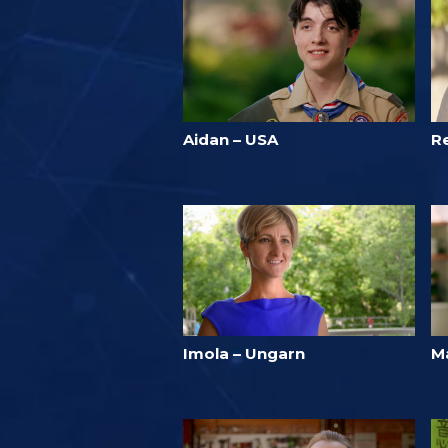
Aidan – USA
R
Imola – Ungarn
M