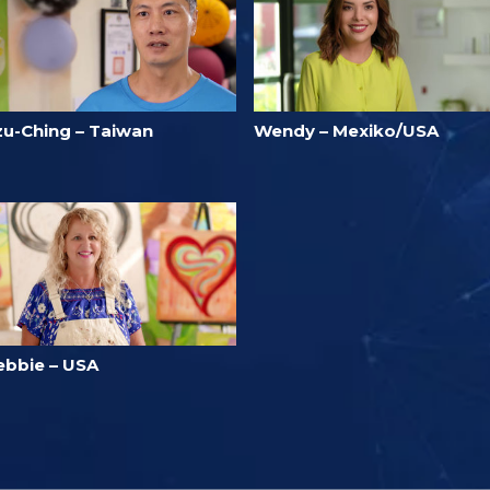
zu-Ching – Taiwan
Wendy – Mexiko/USA
ebbie – USA