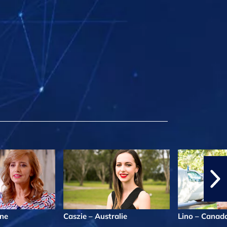
gne
Caszie – Australie
Lino – Canad