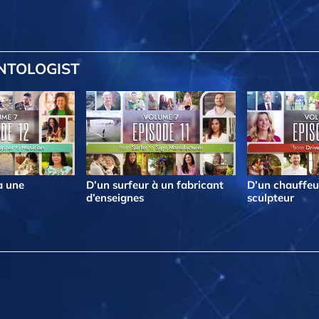
ENTOLOGIST
à une
D’un surfeur à un fabricant
D’un chauffeu
d’enseignes
sculpteur