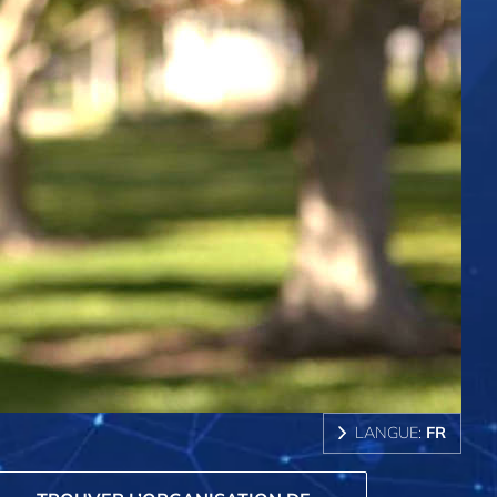
LANGUE:
FR