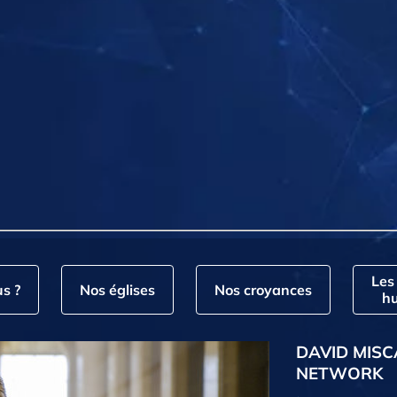
Les
s ?
Nos églises
Nos croyances
hu
DAVID MISC
NETWORK