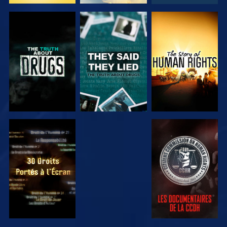
REGARDER
REGARDER
REGARDER
REGARDER
REGARDER
REGARDER