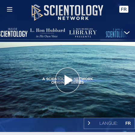
FR
Play
Video
LANGUE:
FR