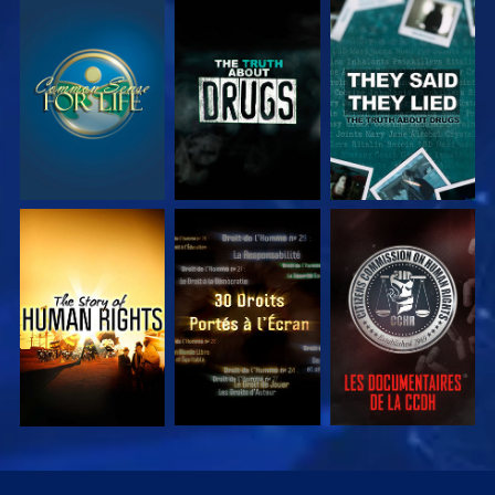
REGARDER
REGARDER
REGARDER
REGARDER
REGARDER
REGARDER