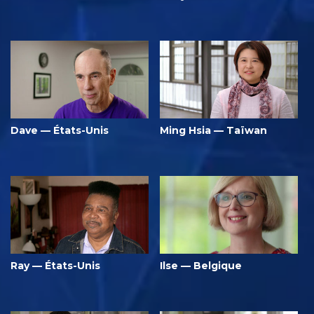
Dave — États-Unis
Ming Hsia — Taïwan
Ray — États-Unis
Ilse — Belgique