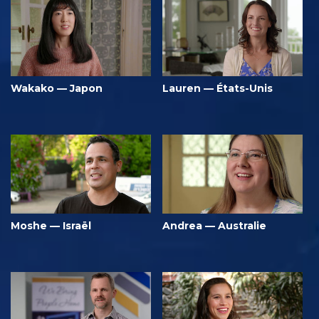
Wakako — Japon
Lauren — États-Unis
Moshe — Israël
Andrea — Australie