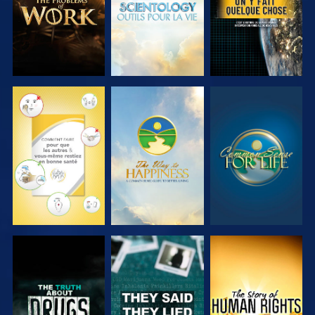
REGARDER
REGARDER
REGARDER
REGARDER
REGARDER
REGARDER