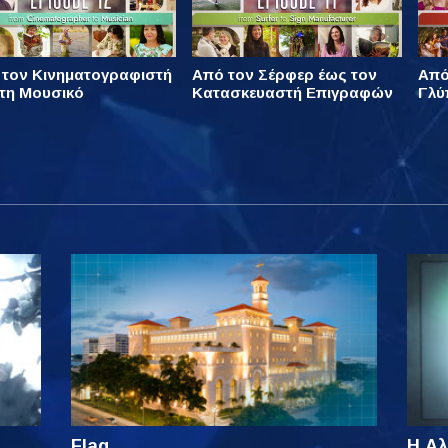
 τον Κινηματογραφιστή
Από τον Σέρφερ έως τον
Από
τη Μουσικό
Κατασκευαστή Επιγραφών
Γλύ
Flag
Η Αλ