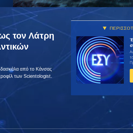
ΠΕΡΙΣΣΟΤ
ως τον Λάτρη
Έ
Αντικών
σ
Α
το
Π
ια δασκάλα από το Κάνσας
ροφίλ των Scientologist.