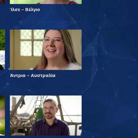
Ίλσε – Βέλγιο
Άντρια – Αυστραλία