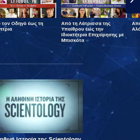
 τον Οδηγό έως τη
Από τη Λάτρισσα της
Από
πτρια
Υπαίθρου έως την
Αλό
Ιδιοκτήτρια Επιχείρησης με
Μπισκότα
ηθινή Ιστορία της Scientology