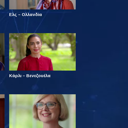
Ελς – Ολλανδία
Κάρλι – Βενεζουέλα