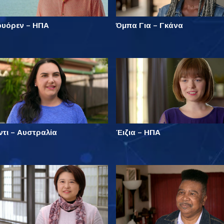
ουόρεν – ΗΠΑ
Όμπα Για – Γκάνα
ντι – Αυστραλία
Έιζια – ΗΠΑ