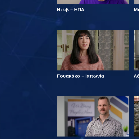
Ντέιβ – ΗΠΑ
Μι
Γουακάκο – Ιαπωνία
Λ