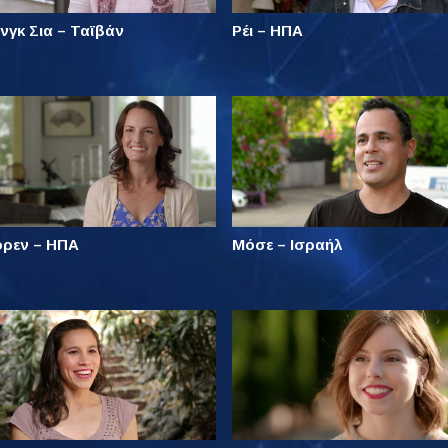
νγκ Σια – Ταϊβάν
Ρέι – ΗΠΑ
όρεν – ΗΠΑ
Μόσε – Ισραήλ