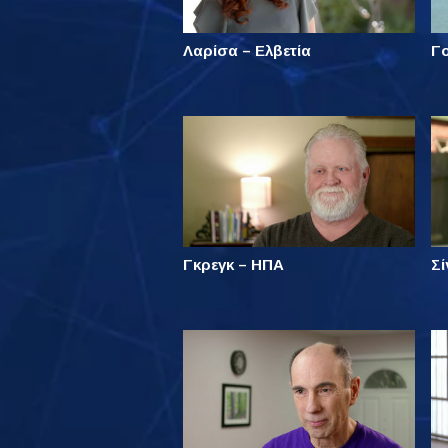
Λαρίσα – Ελβετία
Γ
Γκρεγκ – ΗΠΑ
Σί