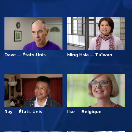
Dave — États-Unis
Ming Hsia — Taïwan
Ray — États-Unis
Ilse — Belgique