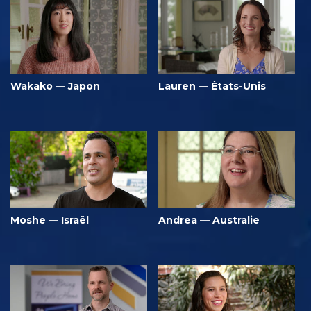
Wakako — Japon
Lauren — États-Unis
Moshe — Israël
Andrea — Australie