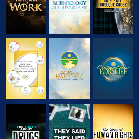
REGARDER
REGARDER
REGARDER
REGARDER
REGARDER
REGARDER