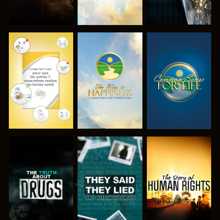
REGARDER
REGARDER
REGARDER
REGARDER
REGARDER
REGARDER