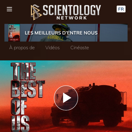
FR
LES MEILLEURS D’ENTRE NOUS
À propos de
Vidéos
Cinéaste
Play
Video