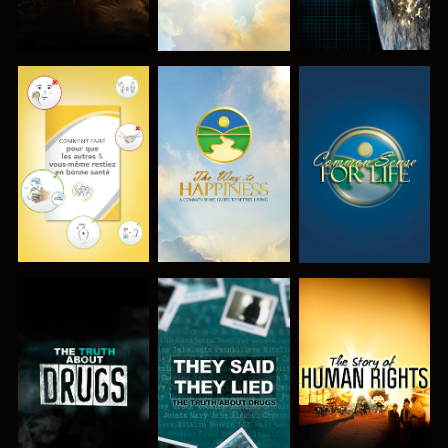
REGARDER
REGARDER
REGARDER
REGARDER
REGARDER
REGARDER