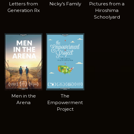
Letters from
Nicky’s Family
Pictures from a
Generation Rx
Hiroshima
Schoolyard
Men in the
The
Arena
Empowerment
Project