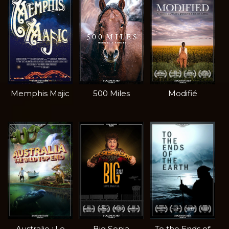
Memphis Majic
500 Miles
Modifié
Australie : Le
Big Sonia
To the Ends of