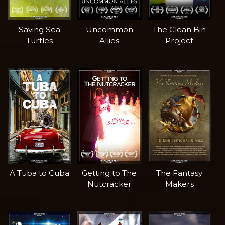
Saving Sea
Uncommon
The Clean Bin
Turtles
Allies
Project
A Tuba to Cuba
Getting to The
The Fantasy
Nutcracker
Makers