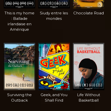
This is my home
Siudy entre les
Chocolate Road
: Ballade
mondes
irlandaise en
Amérique
Surviving the
Geek, and You
Life Without
Outback
Shall Find
Basketball