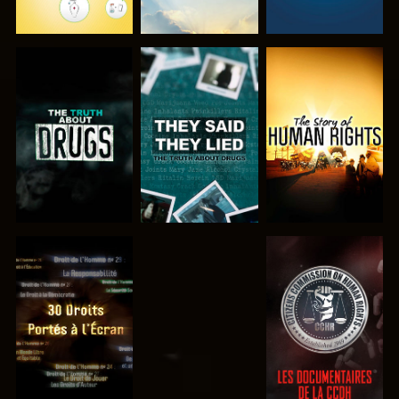
REGARDER
REGARDER
REGARDER
REGARDER
REGARDER
REGARDER