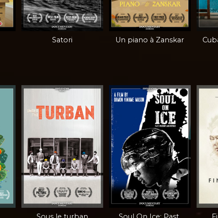
Satori
Un piano à Zanskar
Cuba
Sous le turban
Soul On Ice: Past,
F