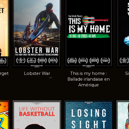
orget
Lobster War
This is my home :
S
Ballade irlandaise en
Amérique