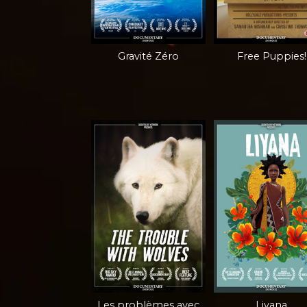
Gravité Zéro
Free Puppies!
Les problèmes avec
Liyana