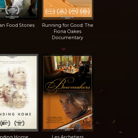
n Food Stories
Running for Good: The
Fiona Oakes
Documentary
inding Home
Les Archetiers