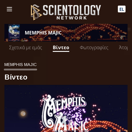
EL
MEMPHIS MAJIC
Σχετικά με εμάς
Βίντεο
Φωτογραφίες
Άτομο
MEMPHIS MAJIC
Βίντεο