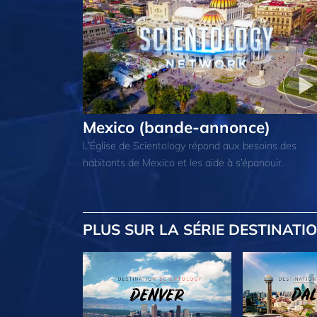
Mexico (bande-annonce)
L’Église de Scientology répond aux besoins des
habitants de Mexico et les aide à s’épanouir.
PLUS
SUR LA SÉRIE DESTINATIO