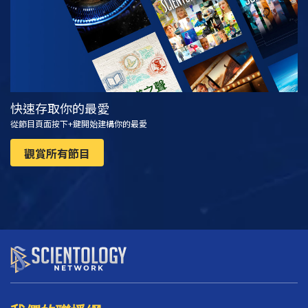
快速存取你的最愛
從節目頁面按下+鍵開始建構你的最愛
觀賞所有節目