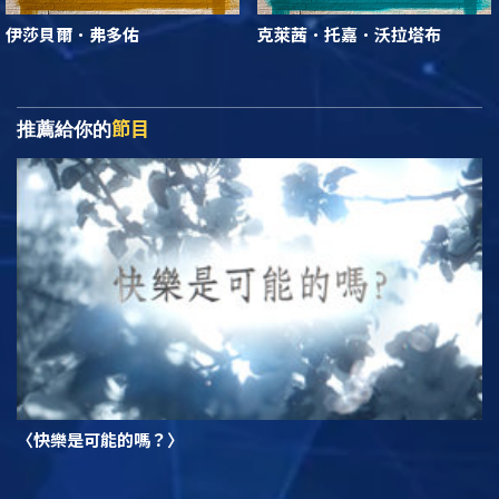
伊莎貝爾．弗多佑
克萊茜．托嘉．沃拉塔布
節目
推薦給你的
〈快樂是可能的嗎？〉