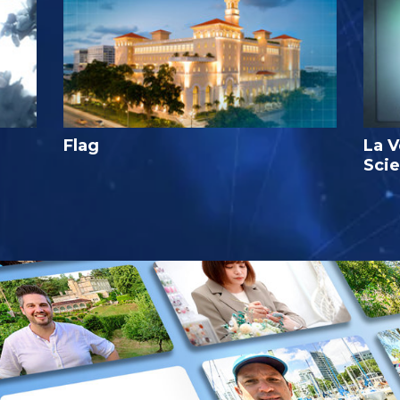
Flag
La V
Sci