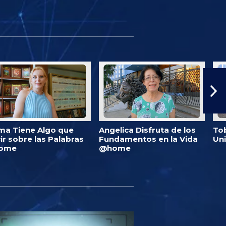
ma Tiene Algo que
Angelica Disfruta de los
Tob
ir sobre las Palabras
Fundamentos en la Vida
Un
ome
@home