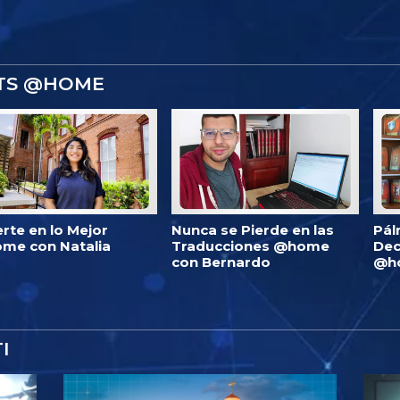
STS @HOME
erte en lo Mejor
Nunca se Pierde en las
Pál
me con Natalia
Traducciones @home
Dec
con Bernardo
@h
I