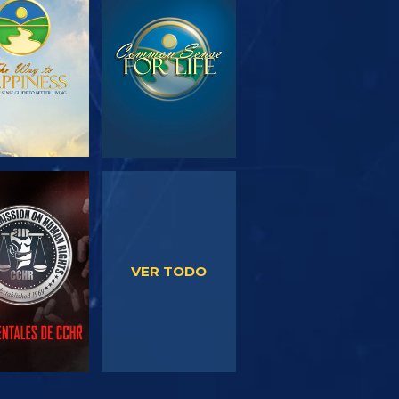
PLORA LAS
VE
SERIES
VE
VE
VER TODO