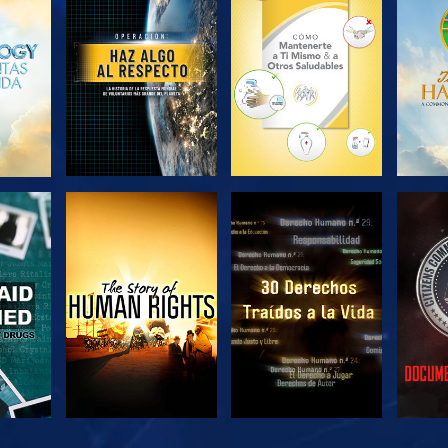
EXPLORA LAS
EXPLORA LAS
EX
SERIES
SERIES
VE
VE