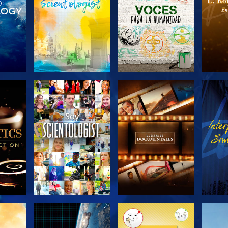
LAS
EXPLORA LAS
EXPLORA LAS
EX
S
SERIES
SERIES