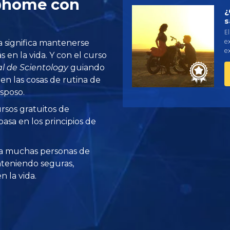
@home con
¿
s
El
e
a significa mantenerse
ex
s en la vida. Y con el curso
l de Scientology
guiando
 en las cosas de rutina de
sposo.
rsos gratuitos de
asa en los principios de
a muchas personas de
teniendo seguras,
 la vida.