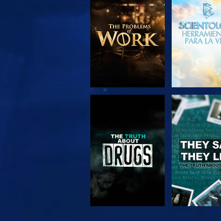
EXPLORA LAS
VE
SERIES
VE
VE