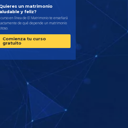
Quieres un matrimonio
aludable y feliz?
 curso en línea de El Matrimonio te enseñará
xactamente de qué depende un matrimonio
itoso.
Comienza tu curso
gratuito