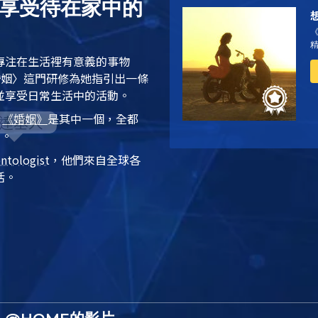
起享受待在家中的
專注在生活裡有意義的事物
婚姻〉
這門研修為她指引出一條
並享受日常生活中的活動。
，
《婚姻》
是其中一個，全都
則。
entologist
，他們來自全球各
活。