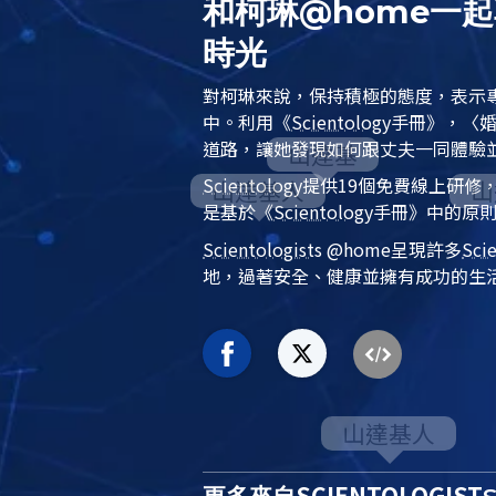
和柯琳@home一
時光
對柯琳來說，保持積極的態度，表示
中。利用
《
Scientology
手冊》
，
〈
道路，讓她發現如何跟丈夫一同體驗
Scientology
提供19個免費線上研修
是基於
《
Scientology
手冊》
中的原
Scientologist
s @home
呈現許多
Sci
地，過著安全、健康並擁有成功的生
SCIENTOLOGIST