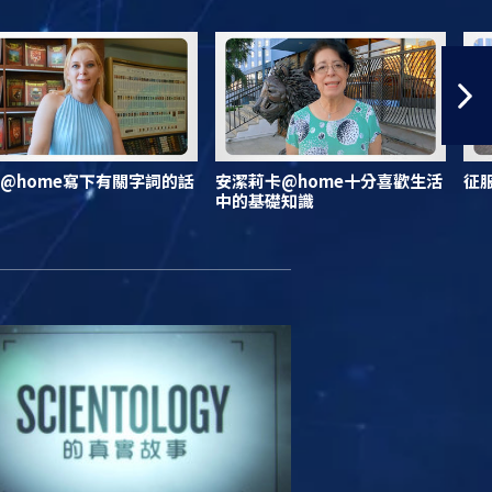
@home寫下有關字詞的話
安潔莉卡@home十分喜歡生活
征
中的基礎知識