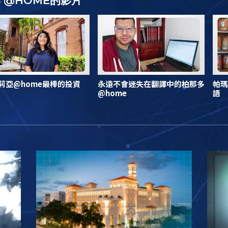
S @HOME的影片
莉亞@home最棒的投資
永遠不會迷失在翻譯中的柏那多
帕瑪
@home
語