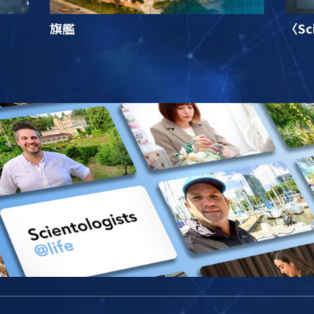
旗艦
〈Sc