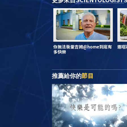
更多來自
你無法衡量吉姆@home到底有
娜塔
多快樂
節目
推薦給你的