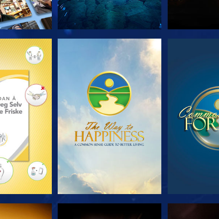
 SERIEN
SE
S