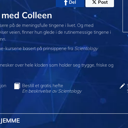
Del
Post
med Colleen
usere på de meningsfulle tingene i livet. Og med
ser veien, finner hun glede i de rutinemessige tingene i
nn.
ine-kursene basert på prinsippene fra
Scientology
sker over hele kloden som holder seg trygge, friske og
jon
Bestill et gratis hefte
En beskrivelse av Scientology
HJEMME