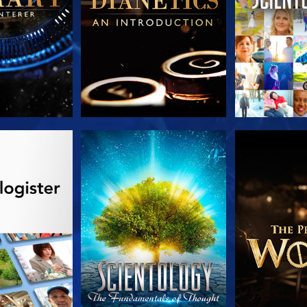
 SERIEN
SE
UTFORSK