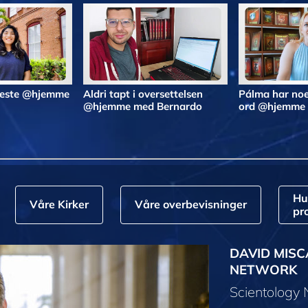
 beste @hjemme
Aldri tapt i oversettelsen
Pálma har noe
@hjemme med Bernardo
ord @hjemme
Hu
Våre Kirker
Våre overbevisninger
pr
DAVID MISC
NETWORK
Scientology