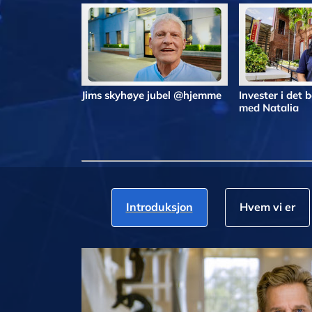
Jims skyhøye jubel @hjemme
Invester i det
med Natalia
Introduksjon
Hvem vi er