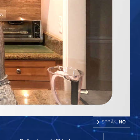
SPRÅK:
NO