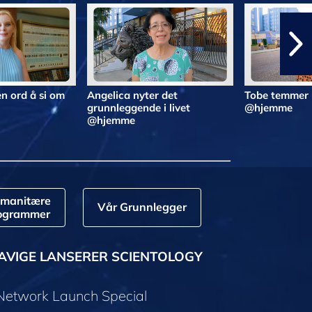
n ord å si om
Angelica nyter det
Tobe temmer 
grunnleggende i livet
@hjemme
@hjemme
manitære
Vår Grunnlegger
ogrammer
AVIGE LANSERER SCIENTOLOGY
 Network Launch Special