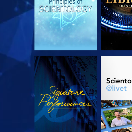
SE
UTFORSK