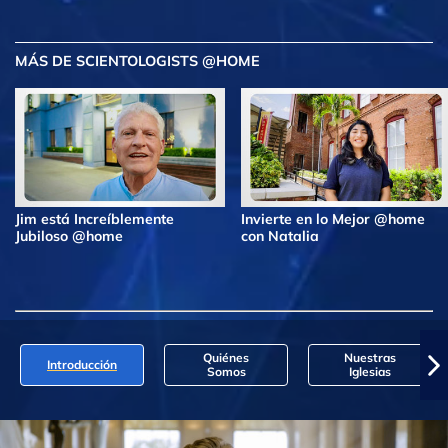
MÁS DE SCIENTOLOGISTS @HOME
Jim está Increíblemente
Invierte en lo Mejor @home
Jubiloso @home
con Natalia
Quiénes
Nuestras
Introducción
Somos
Iglesias