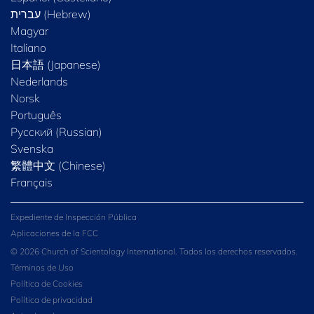
Magyar
Italiano
日本語 (Japanese)
Nederlands
Norsk
Português
Русский (Russian)
Svenska
繁體中文 (Chinese)
Français
Expediente de Inspección Pública
Aplicaciones de la FCC
© 2026 Church of Scientology International. Todos los derechos reservados.
Términos de Uso
Política de Cookies
Política de privacidad