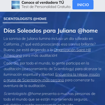
Conoce al verdadero TÚ
INICIO
Test de Personalidad Gratuito
SCIENTOLOGISTS @HOME
Días Soleados para Juliana @home
La sonrisa de Juliana ilumina incluso un día soleado en
California. ¿Y qué está provocando esa sonrisa brillante?
Bueno, ¡se está dirigiendo a la
Organización Saint Hill
Americana
para más
auditación
!
Cada día, por todo el mundo, la gente participa en la
auditación
(asesoramiento de Scientology) para alcanzar la
iluminación espiritual y libertad.
Encuentra la Iglesia, misión
o grupo de Scientology más cercano
para comenzar tu
aventura de la auditación.
Scientologists @home
presenta a muchas personas de
todo el mundo que se están manteniendo seguras,
saludables y están prosperando en la vida.