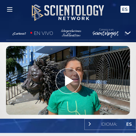
ES
EN VIVO
¿Curioso?
Play
Video
IDIOMA:
ES