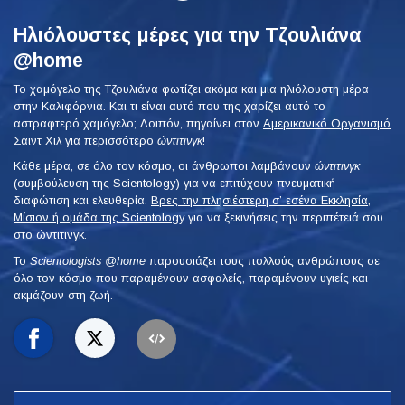
Ηλιόλουστες μέρες για την Τζουλιάνα
@home
Το χαμόγελο της Τζουλιάνα φωτίζει ακόμα και μια ηλιόλουστη μέρα
στην Καλιφόρνια. Και τι είναι αυτό που της χαρίζει αυτό το
αστραφτερό χαμόγελο; Λοιπόν, πηγαίνει στον
Αμερικανικό Οργανισμό
Σαιντ Χιλ
για περισσότερο
ώντιτινγκ
!
Κάθε μέρα, σε όλο τον κόσμο, οι άνθρωποι λαμβάνουν
ώντιτινγκ
(συμβούλευση της Scientology) για να επιτύχουν πνευματική
διαφώτιση και ελευθερία.
Βρες την πλησιέστερη σ’ εσένα Εκκλησία,
Μίσιον ή ομάδα της Scientology
για να ξεκινήσεις την περιπέτειά σου
στο ώντιτινγκ.
To
Scientologists @home
παρουσιάζει τους πολλούς ανθρώπους σε
όλο τον κόσμο που παραμένουν ασφαλείς, παραμένουν υγιείς και
ακμάζουν στη ζωή.