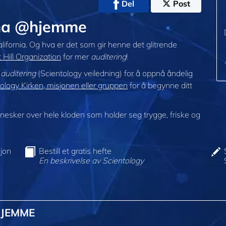
Del
Post
iana @hjemme
alifornia. Og hva er det som gir henne det glitrende
Hill Organization
for mer
auditering
!
i
auditering
(Scientology veiledning) for å oppnå åndelig
logy Kirken, misjonen eller gruppen
for å begynne ditt
sker over hele kloden som holder seg trygge, friske og
jon
Bestill et gratis hefte
En beskrivelse av Scientology
HJEMME