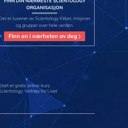
FINN DIN NÆRMESTE SCIENTOLOGY
ORGANISASJON
Det er tusener av Scientology Kirker, misjoner
og grupper over hele verden.
Finn en i nærheten av deg
Start et gratis online-kurs:
Scientology: Verktøy for Livet