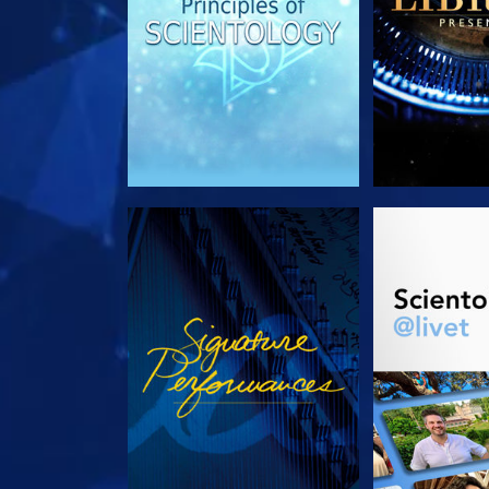
SE
UTFORSK