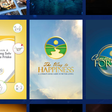
 SERIEN
SE
S