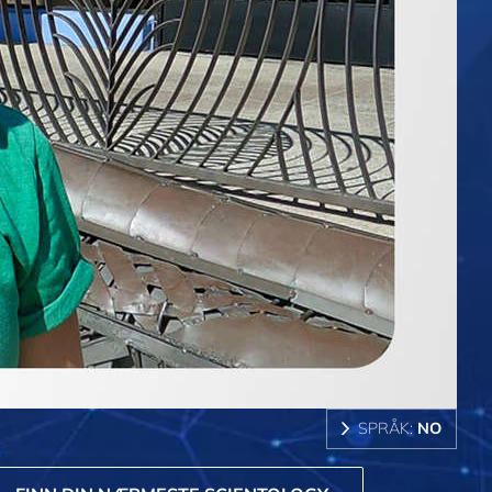
SPRÅK:
NO