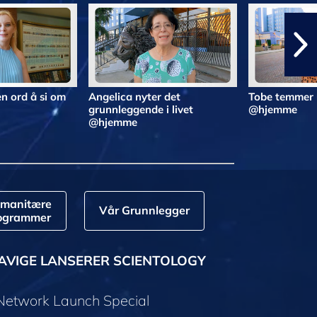
n ord å si om
Angelica nyter det
Tobe temmer 
grunnleggende i livet
@hjemme
@hjemme
manitære
Vår Grunnlegger
ogrammer
AVIGE LANSERER SCIENTOLOGY
 Network Launch Special