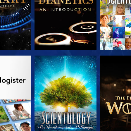
 SERIEN
SE
UTFORSK