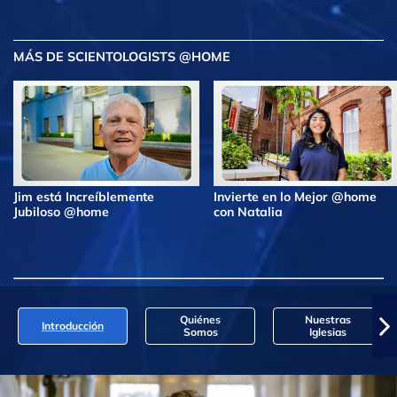
MÁS DE SCIENTOLOGISTS @HOME
Jim está Increíblemente
Invierte en lo Mejor @home
Jubiloso @home
con Natalia
Quiénes
Nuestras
Introducción
Somos
Iglesias