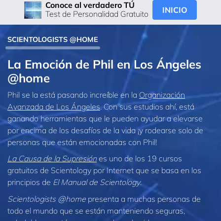
Conoce al verdadero TÚ
INICIO
Test de Personalidad Gratuito
SCIENTOLOGISTS @HOME
La Emoción de Phil en Los Ángeles
@home
Phil se la está pasando increíble en la
Organización
Avanzada de Los Ángeles
. Con sus estudios ahí, está
ganando herramientas que le pueden ayudar a elevarse
por encima de los desafíos de la vida ¡y rodearse solo de
personas que están emocionadas con Phil!
La Causa de la Supresión
es uno de los 19 cursos
gratuitos de Scientology por Internet que se basa en los
principios de
El Manual de Scientology
.
Scientologists @home
presenta a muchas personas de
todo el mundo que se están manteniendo seguras,