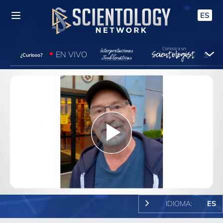
ES
EN VIVO
¿Curioso?
Play
Video
IDIOMA:
ES