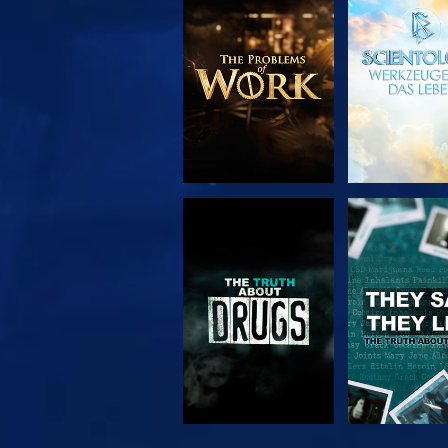
SERIE
ANSEH
ENTDECKEN
ANSEHEN
ANSEH