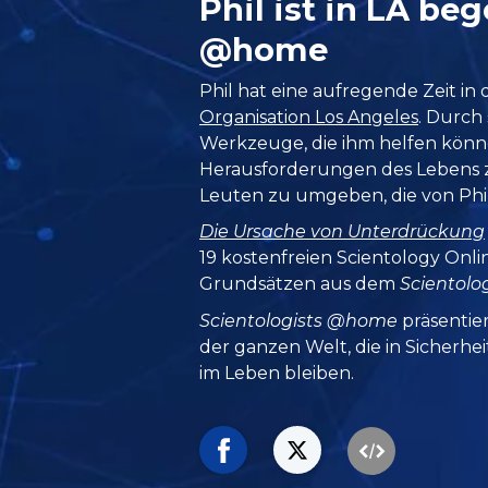
Phil ist in LA beg
@home
Phil hat eine aufregende Zeit in
Organisation Los Angeles
. Durch 
Werkzeuge, die ihm helfen könne
Herausforderungen des Lebens zu
Leuten zu umgeben, die von Phil 
Die Ursache von Unterdrückung
19 kostenfreien Scientology Onli
Grundsätzen aus dem
Scientol
Scientologists @home
präsentie
der ganzen Welt, die in Sicherhe
im Leben bleiben.