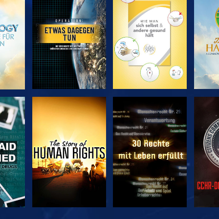
EN
SERIE
SERIE
ENTDECKEN
ENTDECKEN
EN
EN
ANSEHEN
ANSEHEN
A