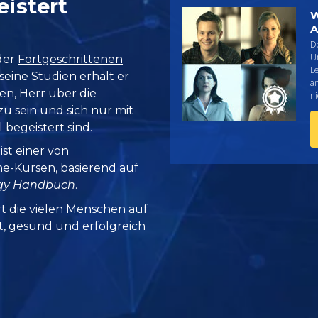
eistert
W
A
D
U
 der
Fortgeschrittenen
L
seine Studien erhält er
a
n, Herr über die
n
 sein und sich nur mit
begeistert sind.
ist einer von
ne-Kursen, basierend auf
ogy Handbuch
.
rt die vielen Menschen auf
it, gesund und erfolgreich