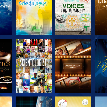
SERIE
SERIE
KEN
ENTDECKEN
ENTDECKEN
EN