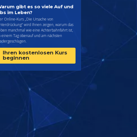
arum gibt es so viele Auf und
bs im Leben?
er Online-Kurs „Die Ursache von
nterdrückung“ wird Ihnen zeigen, warum das
eben manchmal wie eine Achterbahnfahrt ist,
n einem Tag obenauf und am nächsten
iedergeschlagen.
Ihren kostenlosen Kurs
beginnen