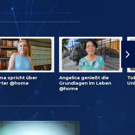
ma spricht über
Angelica genießt die
To
rter @home
Grundlagen im Leben
Un
@home