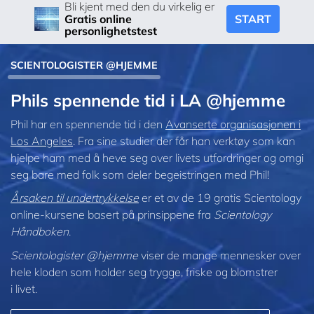
Bli kjent med den du virkelig er
START
Gratis online
personlighetstest
SCIENTOLOGISTER @HJEMME
Phils spennende tid i LA @hjemme
Phil har en spennende tid i den
Avanserte organisasjonen i
Los Angeles
. Fra sine studier der får han verktøy som kan
hjelpe ham med å heve seg over livets utfordringer og omgi
seg bare med folk som deler begeistringen med Phil!
Årsaken til undertrykkelse
er et av de 19 gratis Scientology
online-kursene basert på prinsippene fra
Scientology
Håndboken
.
Scientologister @hjemme
viser de mange mennesker over
hele kloden som holder seg trygge, friske og blomstrer
i livet.