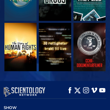
SE
SE
SE
SE
SE
UTFORSK SERIEN
SHOW