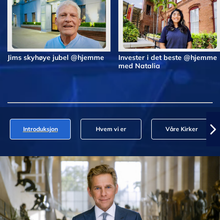
Jims skyhøye jubel @hjemme
Invester i det beste @hjemme
med Natalia
Introduksjon
Hvem vi er
Våre Kirker