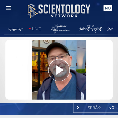
NO
LIVE
Nysgjerrig?
Play
Video
SPRÅK:
NO