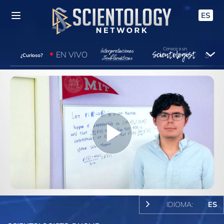
ES
EN VIVO
¿Curioso?
Play
Video
IDIOMA:
ES