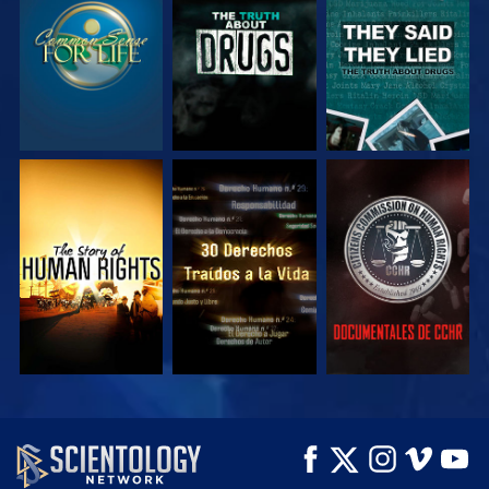
VE
VE
VE
VE
VE
VE
VE
VE
EXPLORA LAS
SERIES