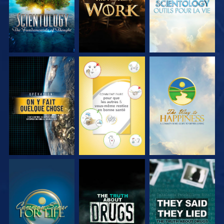
REGARDER
REGARDER
REGARDER
REGARDER
REGARDER
REGARDER