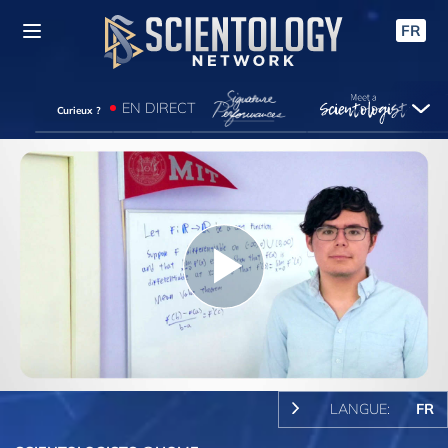
FR
EN DIRECT
Curieux ?
Play
Video
LANGUE:
FR