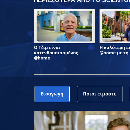
Ο Τζιμ είναι
Η καλύτερη 
κατενθουσιασμένος
@home με τη
@home
Εισαγωγή
Ποιοι είμαστε