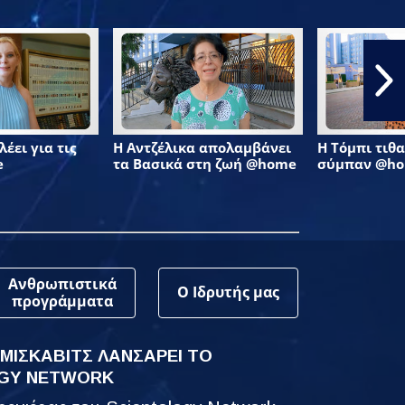
έει για τις
Η Αντζέλικα απολαμβάνει
Η Τόμπι τιθα
e
τα Βασικά στη ζωή @home
σύμπαν @h
Ανθρωπιστικά
Ο Ιδρυτής μας
προγράμματα
 ΜΙΣΚΑΒΙΤΣ ΛΑΝΣΑΡΕΙ ΤΟ
GY NETWORK