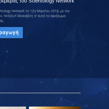
εμιέρας του Scientology Network
ntology Network τη 12η Μαρτίου 2018, με την
κ. Ντέιβιντ Μισκάβιτς σ’ αυτό το αφιέρωμα
ας.
ραγωγή