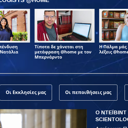
επένδυση
Τίποτα δε χάνεται στη
Η Πάλμα μάς λ
 Νατάλια
μετάφραση @home με τον
λέξεις @hom
Μπερνάρντο
Οι Εκκλησίες μας
Οι πεποιθήσεις μας
Ο ΝΤΕΪΒΙΝΤ
SCIENTOLO