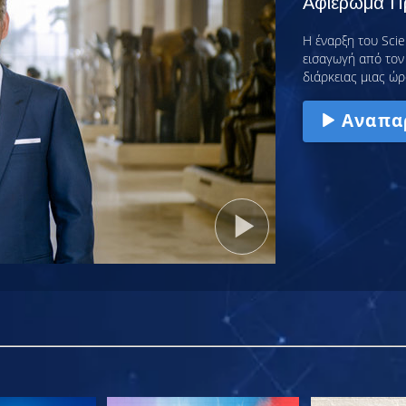
Αφιέρωμα Πρ
Η έναρξη του Scie
εισαγωγή από τον 
διάρκειας μιας ώρ
Αναπα