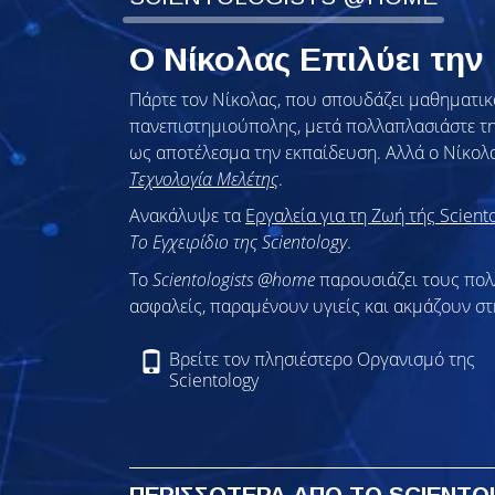
Ο Νίκολας Επιλύει τη
Πάρτε τον Νίκολας, που σπουδάζει μαθηματικό
πανεπιστημιούπολης, μετά πολλαπλασιάστε τη 
ως αποτέλεσμα την εκπαίδευση. Αλλά ο Νίκολ
Τεχνολογία Μελέτης
.
Ανακάλυψε τα
Εργαλεία για τη Ζωή τής Scient
Το Εγχειρίδιο της Scientology
.
To
Scientologists @home
παρουσιάζει τους πο
ασφαλείς, παραμένουν υγιείς και ακμάζουν στ
Βρείτε τον πλησιέστερο Οργανισμό της
Scientology
ΠΕΡΙΣΣΟΤΕΡΑ ΑΠΟ ΤΟ SCIENT