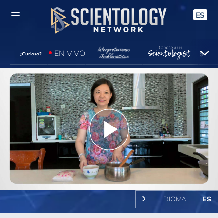
ES
EN VIVO
¿Curioso?
Play
Video
IDIOMA:
ES