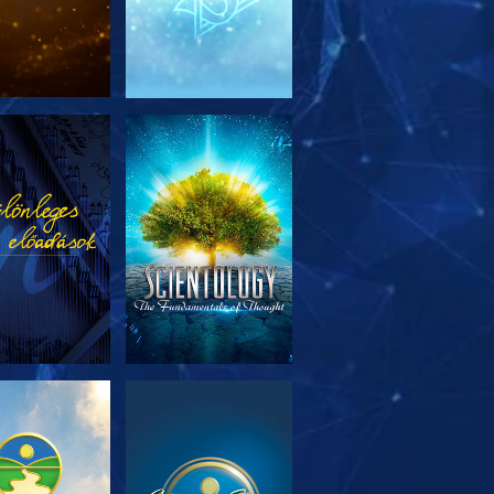
SOROZAT
MŰSORNÉZÉS
RÉSZEI
SOROZAT
MŰSORNÉZÉS
RÉSZEI