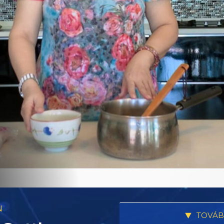
N
TOVÁB