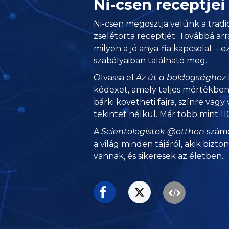
Ni-csen receptje
Ni-csen megosztja velünk a tradici
zselétorta receptjét. Továbbá arr
milyen a jó anya-fia kapcsolat – e
szabályaiban található meg.
Olvassa el
Az út a boldogsághoz
kódexet, amely teljes mértékben 
bárki követheti fajra, színre vagy 
tekintet nélkül. Már több mint 110
A
Scientologistok @otthon
számo
a világ minden tájáról, akik bizto
vannak, és sikeresek az életben.