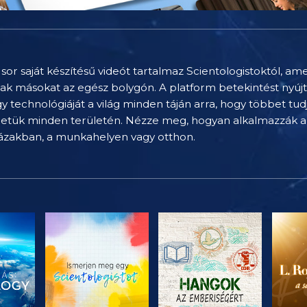
sor saját készítésű videót tartalmaz Scientologistoktól, am
nak másokat az egész bolygón. A platform betekintést nyúj
technológiáját a világ minden táján arra, hogy többet tu
letük minden területén. Nézze meg, hogyan alkalmazzák a 
házakban, a munkahelyen vagy otthon.