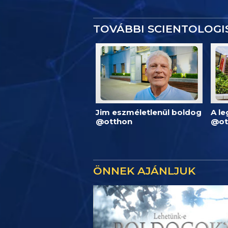
TOVÁBBI SCIENTOLOG
Jim eszméletlenül boldog
A l
@otthon
@ot
ÖNNEK AJÁNLJUK