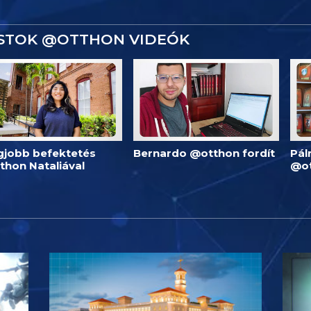
ISTOK @OTTHON VIDEÓK
egjobb befektetés
Bernardo @otthon fordít
Pál
thon Nataliával
@o