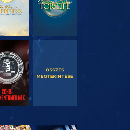
SORNÉZÉS
MŰSORNÉZÉS
ÖSSZES
MEGTEKINTÉSE
SOROZAT