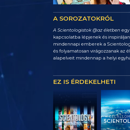
A SOROZATOKRÓL
A Scientologistok @az életben
egy 
kapcsolatba lépjenek és inspirálja
mindennapi emberek a Scientology 
és folyamatosan virágozzanak az é
alapelveit mindennap a helyi egy
EZ IS ÉRDEKELHETI