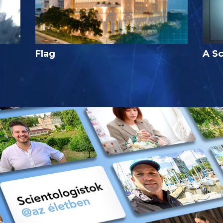
Flag
A Sc