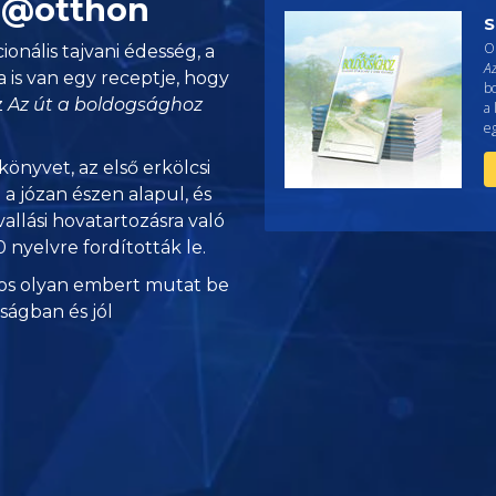
i @otthon
S
O
onális tajvani édesség, a
A
a is van egy receptje, hogy
b
z
Az út a boldogsághoz
a 
eg
könyvet, az első erkölcsi
a józan észen alapul, és
vallási hovatartozásra való
 nyelvre fordították le.
s olyan embert mutat be
nságban és jól