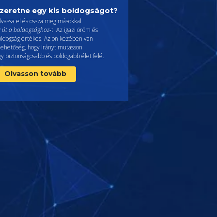
zeretne egy kis boldogságot?
lvassa el és ossza meg másokkal
z út a boldogsághoz
‑t. Az igazi öröm és
oldogság értékes. Az ön kezében van
lehetőség, hogy irányt mutasson
y biztonságosabb és boldogabb élet felé.
Olvasson tovább