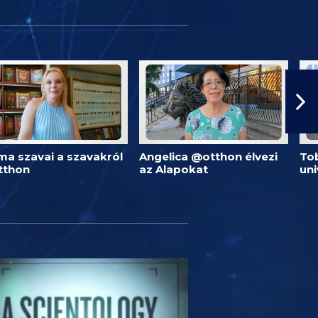
ma szavai a szavakról
Angelica @otthon élvezi
Tob
tthon
az Alapokat
un