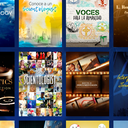
LAS
EXPLORA LAS
EXPLORA LAS
EX
S
SERIES
SERIES