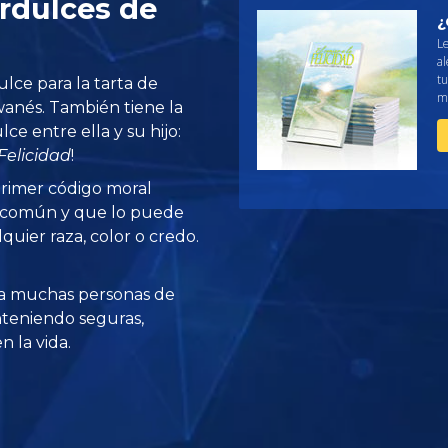
rdulces de
¿
L
al
tu
lce para la tarta de
me
iwanés. También tiene la
ce entre ella y su hijo:
Felicidad
!
 primer código moral
o común y que lo puede
quier raza, color o credo.
a muchas personas de
teniendo seguras,
 la vida.