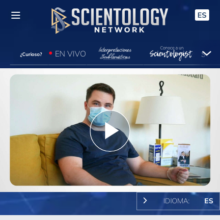
ES
EN VIVO
¿Curioso?
Play
Video
IDIOMA:
ES