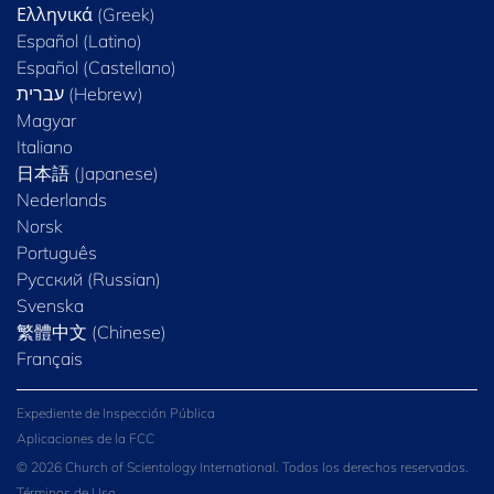
Ελληνικά (Greek)
Español (Latino)
Español (Castellano)
Magyar
Italiano
日本語 (Japanese)
Nederlands
Norsk
Português
Русский (Russian)
Svenska
繁體中文 (Chinese)
Français
Expediente de Inspección Pública
Aplicaciones de la FCC
© 2026 Church of Scientology International. Todos los derechos reservados.
Términos de Uso