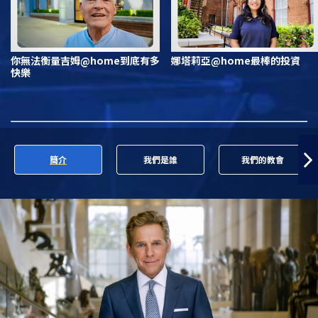
你無法衡量吉姆@home到底有多
娜塔莉亞@home最棒的投資
快樂
簡介
我們是誰
我們的教會