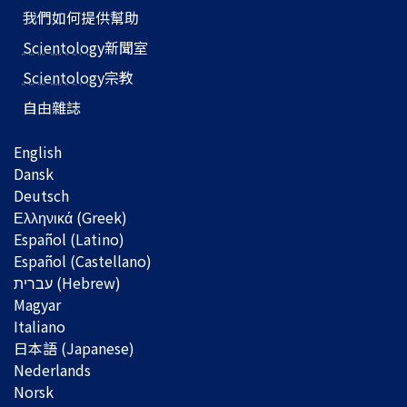
我們如何提供幫助
Scientology
新聞室
Scientology
宗教
自由雜誌
English
Dansk
Deutsch
Ελληνικά (Greek)
Español (Latino)
Español (Castellano)
Magyar
Italiano
日本語 (Japanese)
Nederlands
Norsk