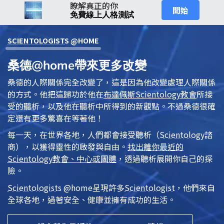
瞭解真正的你
開始
免費線上人格測試
SCIENTOLOGIST
S @HOME
桑德@home帶來更多改變
桑德的人際關係完全改變了，這是因為他改變處理人際關係
的方式。他把這歸功於他在
布達佩斯
Scientology
教會
所接
受的聽析，以及他在聽析中所得到的新觀點。不過桑德很確
定還有更多驚喜在等著他！
每一天，在世界各地，人們都會接受
聽析
（
Scientology
諮
商），以獲得靈性的啟發與自由。
找出離你最近的
Scientology
教會、中心或團體
，透過聽析展開你自己的探
險。
Scientologist
s @home
呈現許多
Scientologist
，他們來自
全球各地，過著安全、健康並擁有成功的生活。