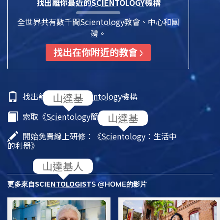
找出離你最近的
SCIENTOLOGY
機構
全世界共有數千間
Scientology
教會、中心和團
體。
找出在你附近的教會
找出離你最近的
Scientology
機構
索取《
Scientology
簡介》小冊子
開始免費線上研修：《
Scientology
：生活中
的利器》
SCIENTOLOGIST
更多來自
S @HOME的影片