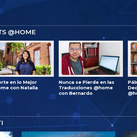
STS @HOME
erte en lo Mejor
Nunca se Pierde en las
Pál
me con Natalia
Traducciones @home
Dec
con Bernardo
@h
I