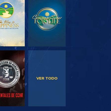
PLORA LAS
VE
SERIES
VE
VE
VER TODO