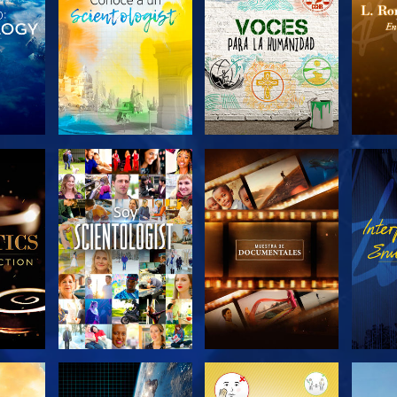
LAS
EXPLORA LAS
EXPLORA LAS
EX
S
SERIES
SERIES