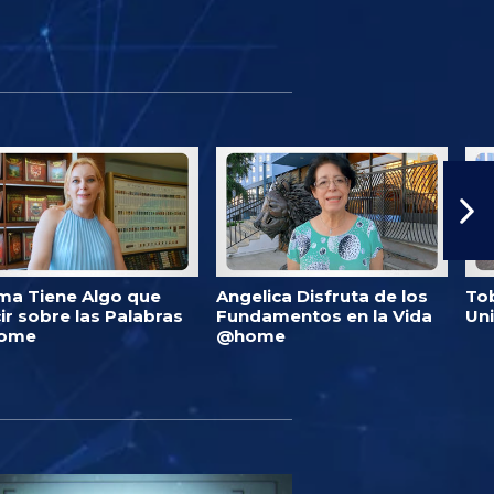
ma Tiene Algo que
Angelica Disfruta de los
Tob
ir sobre las Palabras
Fundamentos en la Vida
Un
ome
@home