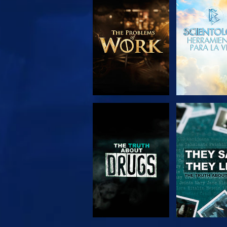
EXPLORA LAS
VE
SERIES
VE
VE