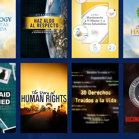
EXPLORA LAS
EXPLORA LAS
EX
SERIES
SERIES
VE
VE