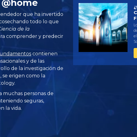
st @home
¿
C
rendedor que ha invertido
F
 cosechando todo lo que
L
Ciencia de la
d
ara comprender y predecir
el
Sc
s Fundamentos
contienen
sacionales y de las
ollo de la investigación de
, se erigen como la
tology.
a muchas personas de
teniendo seguras,
 la vida.