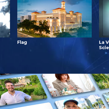
Flag
La V
Sci